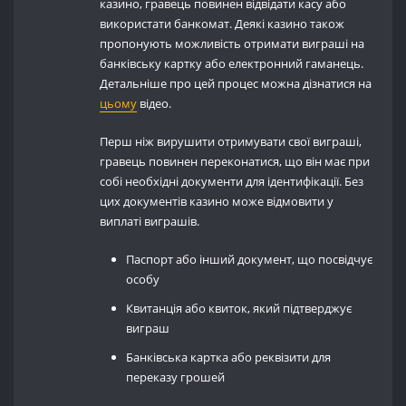
казино, гравець повинен відвідати касу або
використати банкомат. Деякі казино також
пропонують можливість отримати виграші на
банківську картку або електронний гаманець.
Детальніше про цей процес можна дізнатися на
цьому
відео.
Перш ніж вирушити отримувати свої виграші,
гравець повинен переконатися, що він має при
собі необхідні документи для ідентифікації. Без
цих документів казино може відмовити у
виплаті виграшів.
Паспорт або інший документ, що посвідчує
особу
Квитанція або квиток, який підтверджує
виграш
Банківська картка або реквізити для
переказу грошей