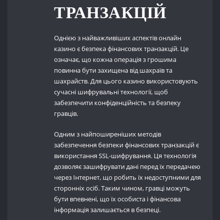
ТРАНЗАКЦІЙ
Однією з найважливіших аспектів онлайн
казино є безпека фінансових транзакцій. Це
означає, що кожна операція з грошима
повинна бути захищена від шахраїв та
шахрайств. Для цього казино використовують
сучасні шифрувальні технології, щоб
забезпечити конфіденційність та безпеку
гравців.
Одним з найпоширеніших методів
забезпечення безпеки фінансових транзакцій є
використання SSL-шифрування. Ця технологія
дозволяє зашифрувати дані перед їх передачею
через Інтернет, що робить їх недоступними для
сторонніх осіб. Таким чином, гравці можуть
бути впевнені, що їх особиста і фінансова
інформація залишається в безпеці.