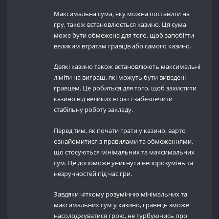
Максимальна сума, яку можна поставити на
гру, також встановлюється казино. Ця сума
може бути обмежена для того, щоб запобігти
великим втратам гравців або самого казино.
Деякі казино також встановлюють максимальні
ліміти на виграш, які можуть бути виведені
гравцем. Це робиться для того, щоб захистити
казино від великих втрат і забезпечити
стабільну роботу закладу.
Перед тим, як почати грати у казино, варто
ознайомитися з правилами та обмеженнями,
що стосуються мінімальних та максимальних
сум. Це допоможе уникнути непорозумінь та
незручностей під час гри.
Завдяки чіткому розумінню мінімальних та
максимальних сум у казино, гравець зможе
насолоджуватися грою, не турбуючись про