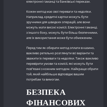
електронні гаманці та банківські перекази.
Кожен метод має свої переваги та недоліки.
Наприклад, кредитні картки можуть бути
зручними для швидких операцій, але вони
можуть мати високі комісії. Електронні гаманці,
з іншого боку, можуть бути більш безпечними,
але їх використання може бути обмеженим.
Перед тим як обирати метод оплати в казино,
важливо ретельно розглянути всі варіанти та
зважити їх переваги та недоліки. Також важливо
перевірити умови та комісії, які можуть бути
пов”язані з кожним методом. Найкраще обрати
той, який найбільше відповідає вашим
потребам та вимогам.
БЕЗПЕКА
ФІНАНСОВИХ