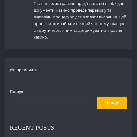
Після того, як гравець пред”явить всі необхідні
документи, казино проведе перевірку та
відповідні процедури для виплати виграшів. Цей
процес може зайняти певний час, тому гравцю
слід бути терплячим та дотримуватися правил
казино.
:
pin up скачать
Оплата
в
казино
Пошук
Пошук
RECENT POSTS