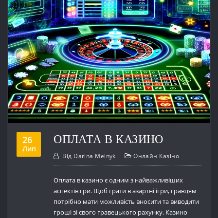
ОПЛАТА В КАЗИНО
26
Лип
Від
Darina Melnyk
Онлайн Казіно
Оплата в казино є одним з найважливіших
аспектів гри. Щоб грати в азартні ігри, гравцям
потрібно мати можливість вносити та виводити
гроші зі свого гравецького рахунку. Казино